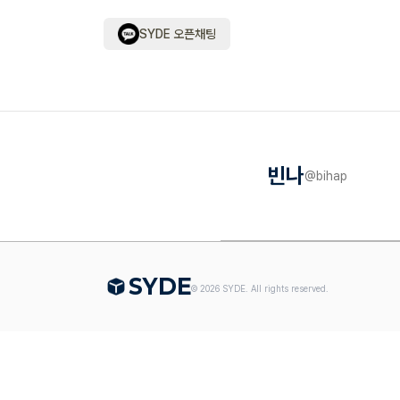
SYDE 오픈채팅
빈나
@
bihap
S
Y
DE
©
2026
SYDE. All rights reserved.