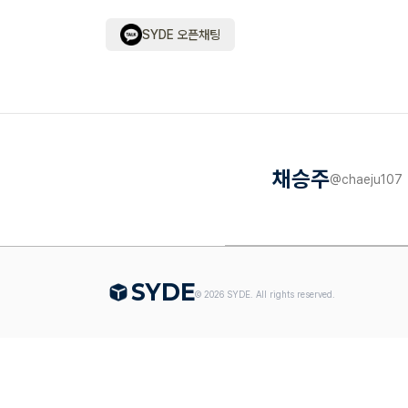
SYDE 오픈채팅
채승주
@
chaeju107
S
Y
DE
©
2026
SYDE. All rights reserved.