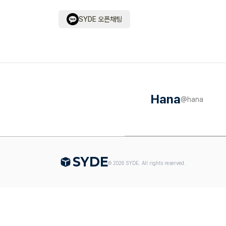
SYDE 오픈채팅
Hana
@
hana
S
Y
DE
©
2026
SYDE. All rights reserved.