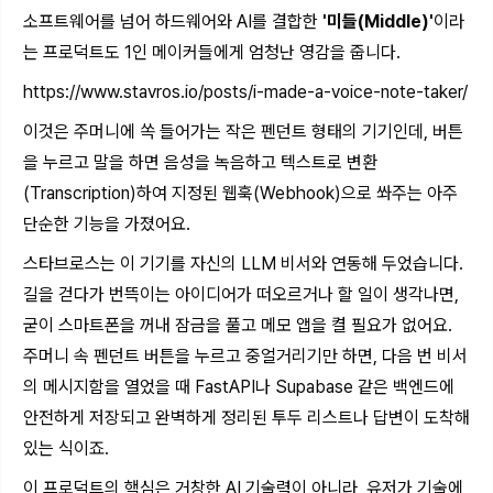
소프트웨어를 넘어 하드웨어와 AI를 결합한
'미들(Middle)'
이라
는 프로덕트도 1인 메이커들에게 엄청난 영감을 줍니다.
https://www.stavros.io/posts/i-made-a-voice-note-taker/
이것은 주머니에 쏙 들어가는 작은 펜던트 형태의 기기인데, 버튼
을 누르고 말을 하면 음성을 녹음하고 텍스트로 변환
(Transcription)하여 지정된 웹훅(Webhook)으로 쏴주는 아주
단순한 기능을 가졌어요.
스타브로스는 이 기기를 자신의 LLM 비서와 연동해 두었습니다.
길을 걷다가 번뜩이는 아이디어가 떠오르거나 할 일이 생각나면,
굳이 스마트폰을 꺼내 잠금을 풀고 메모 앱을 켤 필요가 없어요.
주머니 속 펜던트 버튼을 누르고 중얼거리기만 하면, 다음 번 비서
의 메시지함을 열었을 때 FastAPI나 Supabase 같은 백엔드에
안전하게 저장되고 완벽하게 정리된 투두 리스트나 답변이 도착해
있는 식이죠.
이 프로덕트의 핵심은 거창한 AI 기술력이 아니라, 유저가 기술에