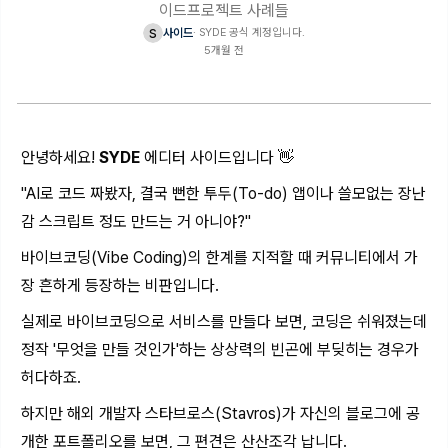
이드프로젝트 사례들
s
사이드
·
SYDE 공식 계정입니다.
5개월 전
안녕하세요!
SYDE
에디터 사이드입니다 👋
"AI로 코드 짜봤자, 결국 뻔한 투두(To-do) 앱이나 쓸모없는 장난
감 스크립트 정도 만드는 거 아니야?"
바이브코딩(Vibe Coding)의 한계를 지적할 때 커뮤니티에서 가
장 흔하게 등장하는 비판입니다.
실제로 바이브코딩으로 서비스를 만들다 보면, 코딩은 쉬워졌는데
정작 '무엇을 만들 것인가'하는 상상력의 빈곤에 부딪히는 경우가
허다하죠.
하지만 해외 개발자 스타브로스(Stavros)가 자신의 블로그에 공
개한 포트폴리오를 보면, 그 편견은 산산조각 납니다.