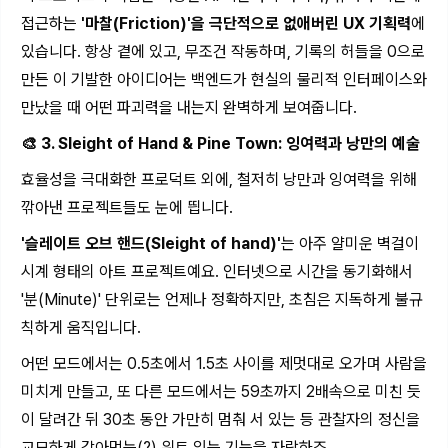
접근하는
'마찰(Friction)'을 극단적으로 없애버린 UX 기획력
에
있습니다. 항상 곁에 있고, 무조건 작동하며, 기록의 허들을 0으로
만든 이 기발한 아이디어는 백엔드가 현실의 물리적 인터페이스와
만났을 때 어떤 파괴력을 내는지 완벽하게 보여줍니다.
🎨 3. Sleight of Hand & Pine Town: 잉여력과 낭만의 예술
효율성을 극대화한 프로덕트 외에, 철저히 낭만과 잉여력을 위해
깎아낸 프로젝트들도 눈에 띕니다.
'슬레이트 오브 핸드(Sleight of hand)'
는 아주 얄미운 벽걸이
시계 형태의 아트 프로젝트예요. 인터넷으로 시간을 동기화해서
'분(Minute)' 단위로는 언제나 정확하지만, 초침은 지독하게 불규
칙하게 움직입니다.
어떤 모드에서는 0.5초에서 1.5초 사이를 제멋대로 오가며 사람을
미치게 만들고, 또 다른 모드에서는 59초까지 2배속으로 미친 듯
이 달려간 뒤 30초 동안 가만히 멈춰 서 있는 등 관찰자의 정신을
교묘하게 갉아먹는(?) 위트 있는 기능을 자랑하죠.