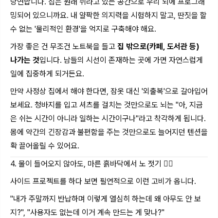
당연합니다. 집은 원래 쉬라고 있는 공간으로 우리 뇌에 프로그래
밍되어 있으니까요. 내 얄팍한 의지력을 시험하지 말고, 딴짓을 할
수 없는 '물리적인 환경'을 억지로 구축해야 해요.
가장 좋은 건 무조건 노트북을 들고
집 밖으로(카페, 도서관 등)
나가는 것
입니다. 남들의 시선이 존재하는 곳에 가면 자연스럽게
일에 집중하게 되거든요.
만약 사정상 집에서 해야 한다면, 잠옷 대신 '외출복'으로 갈아입어
보세요. 청바지를 입고 셔츠를 걸치는 것만으로도 뇌는 "아, 지금
은 쉬는 시간이 아니라 일하는 시간이구나"라고 착각하게 됩니다.
몸에 약간의 긴장감과 불편함을 주는 것만으로도 늘어지던 텐션을
확 끌어올릴 수 있어요.
4. 물이 들어오지 않아도, 마른 흙바닥에서 노 젓기 🚣‍♂️
사이드 프로젝트를 하다 보면 필연적으로 이런 고비가 옵니다.
"내가 주말까지 반납하며 이렇게 열심히 하는데 왜 아무도 안 보
지?", "사용자도 없는데 이거 계속 만드는 게 맞나?"