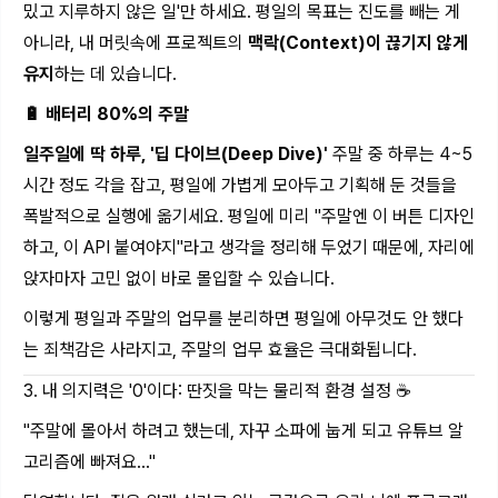
밌고 지루하지 않은 일'만 하세요. 평일의 목표는 진도를 빼는 게
아니라, 내 머릿속에 프로젝트의
맥락(Context)이 끊기지 않게
유지
하는 데 있습니다.
🔋 배터리 80%의 주말
일주일에 딱 하루, '딥 다이브(Deep Dive)'
주말 중 하루는 4~5
시간 정도 각을 잡고, 평일에 가볍게 모아두고 기획해 둔 것들을
폭발적으로 실행에 옮기세요. 평일에 미리 "주말엔 이 버튼 디자인
하고, 이 API 붙여야지"라고 생각을 정리해 두었기 때문에, 자리에
앉자마자 고민 없이 바로 몰입할 수 있습니다.
이렇게 평일과 주말의 업무를 분리하면 평일에 아무것도 안 했다
는 죄책감은 사라지고, 주말의 업무 효율은 극대화됩니다.
3. 내 의지력은 '0'이다: 딴짓을 막는 물리적 환경 설정 ☕
"주말에 몰아서 하려고 했는데, 자꾸 소파에 눕게 되고 유튜브 알
고리즘에 빠져요..."