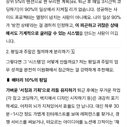
상위 5%의 텐션으로 짠 무리한 계획(ex. 퇴근 후 매일 3시간씩 코
딩하기)이 90%의 일상에서 지켜질 리가 없습니다. 성공하는 사
이드 프로젝터는 열정이 넘치는 사람이 아니에요. 나의 일상 90%
가 '방전 상태'라는 걸 겸허히 인정하고,
이 피곤하고 귀찮은 상태
에서도 기계적으로 굴러갈 수 있는 시스템
을 만드는 사람이 이깁
니다.
2. 평일과 주말은 철저하게 분리하기 🗓️
그렇다면 그 '시스템'은 어떻게 만들까요? 저는 평일과 주말의 업
무 성격을 완전히 이원화해서 접근하는 걸 강력하게 추천해요.
🔋 배터리 10%의 평일
가벼운 '서칭과 기획'으로 리듬 유지하기
퇴근 후에는 무거운 작업
(각 잡고 코딩하기, 백지에서 디자인 시작하기 등)은 과감히 포기
하세요. 어차피 뇌가 지쳐있어서 효율도 안 납니다. 대신 하루 30
분~1시간 정도 가볍게 핀터레스트를 보며 레퍼런스를 찾거나, 경
쟁 서비스를 써보거나, 떠오르는 아이디어를 노션에 끄적이는 '재