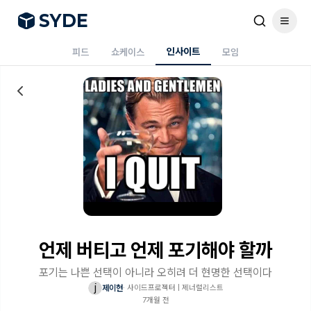
S
Y
DE
인사이트
피드
쇼케이스
모임
언제 버티고 언제 포기해야 할까
포기는 나쁜 선택이 아니라 오히려 더 현명한 선택이다
j
제이현
·
사이드프로젝터 | 제너럴리스트
7개월 전