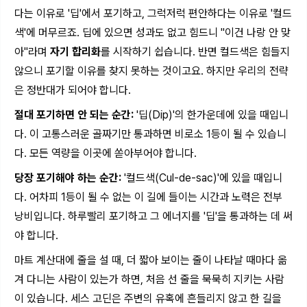
다는 이유로 '딥'에서 포기하고, 그럭저럭 편안하다는 이유로 '컬드
색'에 머무르죠. 딥에 있으면 성과도 없고 힘드니 "이건 나랑 안 맞
아"라며
자기 합리화
를 시작하기 쉽습니다. 반면 컬드색은 힘들지
않으니 포기할 이유를 찾지 못하는 것이고요. 하지만 우리의 전략
은 정반대가 되어야 합니다.
절대 포기하면 안 되는 순간:
'딥(Dip)'의 한가운데에 있을 때입니
다. 이 고통스러운 골짜기만 통과하면 비로소 1등이 될 수 있습니
다. 모든 역량을 이곳에 쏟아부어야 합니다.
당장 포기해야 하는 순간:
'컬드색(Cul-de-sac)'에 있을 때입니
다. 어차피 1등이 될 수 없는 이 길에 들이는 시간과 노력은 전부
낭비입니다. 하루빨리 포기하고 그 에너지를 '딥'을 통과하는 데 써
야 합니다.
마트 계산대에 줄을 설 때, 더 짧아 보이는 줄이 나타날 때마다 옮
겨 다니는 사람이 있는가 하면, 처음 선 줄을 묵묵히 지키는 사람
이 있습니다. 세스 고딘은 주변의 유혹에 흔들리지 않고 한 길을