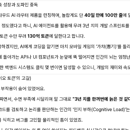
압축 성장과 도파민 중독
클라우드 AI 라우터 제품을 런칭하며, 놀랍게도 단
40일 만에 100만 줄
에 
줄 정도였다고 하니, AI 에이전트를 활용해 무려 3년 치의 개발 스프린트
 토큰 수만 무려
130억 토큰
에 달한다고 합니다.
겠지만, AI에게 코딩을 맡기면 마치 모바일 게임의 '가챠(뽑기)'를 돌
게 돌아가는 API나 UI 컴포넌트가 눈앞에 뚝 떨어지면 인간의 뇌는 엄청
한 백엔드 시스템도 클릭 몇 번이면 달성할 수 있으니, 개발의 재미와 속
바이오 토큰'의 고갈)
 부작용이 숨어 있었어요.
께 짜면서, 수면 부족에 시달리며 말 그대로
"3년 치를 한꺼번에 늙은 것 같
드를 검토하고 논리를 판단하는 인간의 '인지 부하(Cognitive Load)
 식히고 버그를 고민할 물리적인 틈이 있었죠.