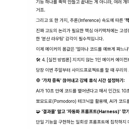
기능 하나를 뚝딱 만들고 끝내는 게 아니라, 여러 개
거죠.
그리고 또 한 가지, 추론(Inference) 속도에 따른
'
진짜 고도의 논리가 필요한 핵심 아키텍처에는 고성능 
한 '분산 라우팅' 감각이 필수적입니다.
이제 메이커의 몸값은 '얼마나 코드를 예쁘게 짜느냐'
🛠️ 4. [실전 방법론] 지치지 않는 1인 메이커 에이
당장 이번 주말부터 사이드프로젝트를 할 때 우리의 
🛑
'가챠 중독' 끊어내고 강제 휴식 시간 설정하기:
AI가 10초 만에 코드를 뱉어낸다고 해서 인간도 10
뽀모도로(Pomodoro) 테크닉을 활용해, AI가 코
🧩
'결과물' 말고 '자동화 프롬프트(Harness)' 깎기
단일 기능을 구현하는 일회성 프롬프트에 집착하지 