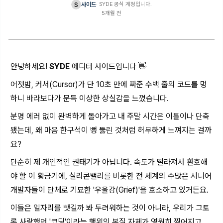
s
사이드
·
SYDE 공식 계정입니다.
5개월 전
안녕하세요!
SYDE
에디터 사이드입니다 👋
어젯밤, 커서(Cursor)가 단 10초 만에 짜준 수백 줄의 코드를 멍
하니 바라보다가 문득 이상한 상실감을 느꼈습니다.
분명 에러 없이 완벽하게 돌아가고 내 주말 시간은 이틀이나 단축
됐는데, 왜 마음 한구석이 뻥 뚫린 것처럼 허무하게 느껴지는 걸까
요?
단순히 제 개인적인 권태기가 아닙니다. 속도가 빨라져서 환호해
야 할 이 황금기에, 실리콘밸리를 비롯한 전 세계의 수많은 시니어
개발자들이 단체로 기묘한 '우울감(Grief)'을 호소하고 있거든요.
이들은 일자리를 뺏길까 봐 두려워하는 것이 아니라, 우리가 그토
록 사랑했던 '코딩'이라는 행위의 본질 자체가 영원히 찢어지고