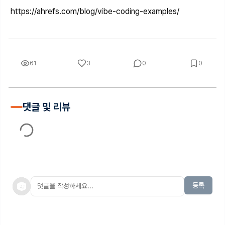
https://ahrefs.com/blog/vibe-coding-examples/
61
3
0
0
댓글 및 리뷰
등록