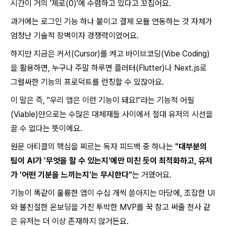
시간이 거의 '제로(0)'에 수렴하고 있다고 꼬집어요.
과거에는 로그인 기능 하나 붙이고 결제 모듈 연동하는 것 자체가
엄청난 기술적 장벽이자 경쟁력이었어요.
하지만 지금은 커서(Cursor)를 켜고 바이브코딩(Vibe Coding)
을 활용하면, 누구나 주말 하루면 플러터(Flutter)나 Next.js로
그럴싸한 기능의 프로덕트를 런칭할 수 있잖아요.
이 말은 즉, "우리 앱은 이런 기능이 돼요!"라는 기능적 어필
(Viable)만으로는 수많은 대체재들 사이에서 절대 유저의 시선을
끌 수 없다는 뜻이에요.
원문 아티클의 핵심을 찌르는 독자 피드백 중 하나는
"대부분의
팀이 AI가 '무엇을 할 수 있는지'에만 미친 듯이 최적화하고, 유저
가 '어떤 기분을 느끼는지'는 무시한다"
는 거였어요.
기능이 똑같이 훌륭한 앱이 수십 개씩 쏟아지는 마당에, 조잡한 UI
와 불친절한 온보딩을 가진 투박한 MVP를 꾹 참고 써줄 천사 같
은 유저는 더 이상 존재하지 않거든요.