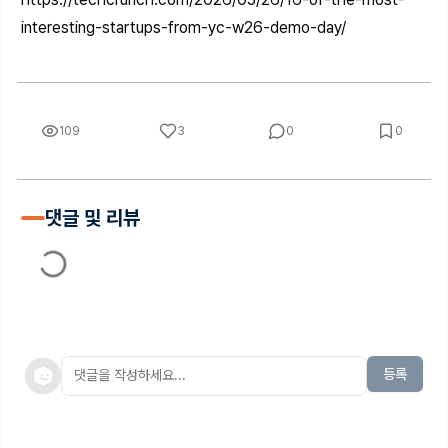
interesting-startups-from-yc-w26-demo-day/
109
3
0
0
댓글 및 리뷰
등록