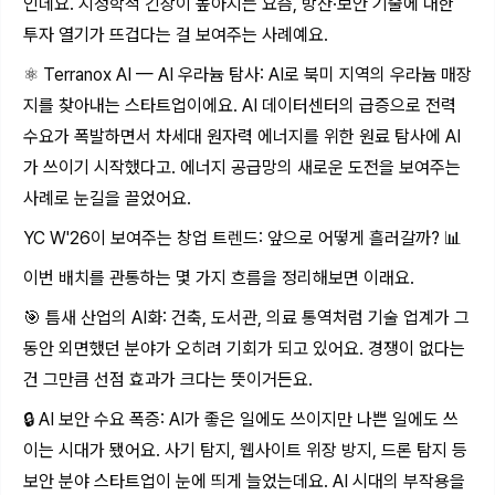
인데요. 지정학적 긴장이 높아지는 요즘, 방산·보안 기술에 대한
투자 열기가 뜨겁다는 걸 보여주는 사례예요.
⚛️ Terranox AI — AI 우라늄 탐사: AI로 북미 지역의 우라늄 매장
지를 찾아내는 스타트업이에요. AI 데이터센터의 급증으로 전력
수요가 폭발하면서 차세대 원자력 에너지를 위한 원료 탐사에 AI
가 쓰이기 시작했다고. 에너지 공급망의 새로운 도전을 보여주는
사례로 눈길을 끌었어요.
YC W'26이 보여주는 창업 트렌드: 앞으로 어떻게 흘러갈까? 📊
이번 배치를 관통하는 몇 가지 흐름을 정리해보면 이래요.
🎯 틈새 산업의 AI화: 건축, 도서관, 의료 통역처럼 기술 업계가 그
동안 외면했던 분야가 오히려 기회가 되고 있어요. 경쟁이 없다는
건 그만큼 선점 효과가 크다는 뜻이거든요.
🔒 AI 보안 수요 폭증: AI가 좋은 일에도 쓰이지만 나쁜 일에도 쓰
이는 시대가 됐어요. 사기 탐지, 웹사이트 위장 방지, 드론 탐지 등
보안 분야 스타트업이 눈에 띄게 늘었는데요. AI 시대의 부작용을