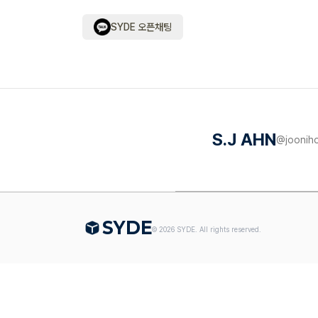
SYDE 오픈채팅
S.J AHN
@
joonih
S
Y
DE
©
2026
SYDE. All rights reserved.