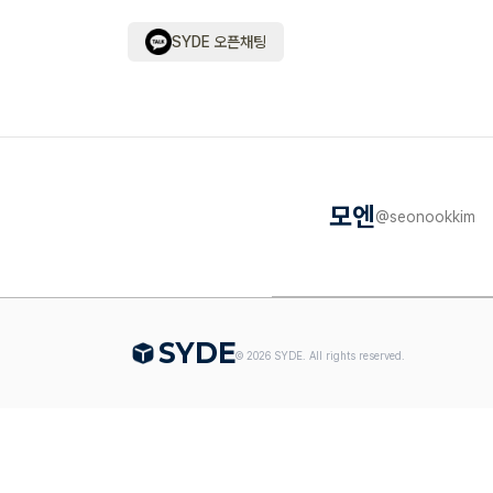
SYDE 오픈채팅
모엔
@
seonookkim
S
Y
DE
©
2026
SYDE. All rights reserved.