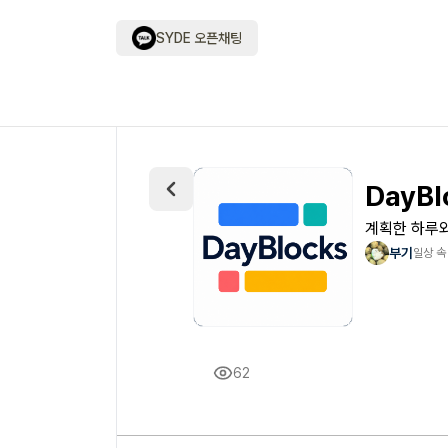
SYDE 오픈채팅
DayBl
계획한 하루와
부기
일상 속
62