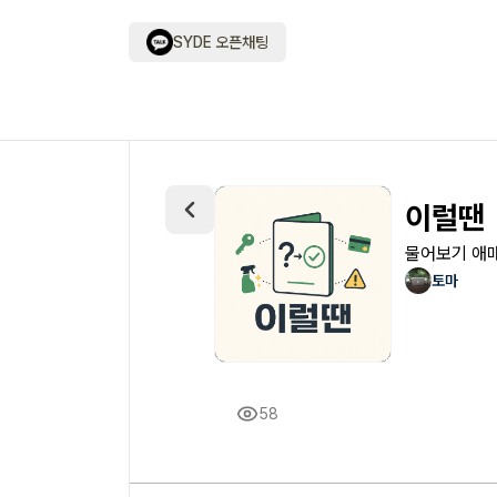
SYDE 오픈채팅
이럴땐
물어보기 애매
토마
58