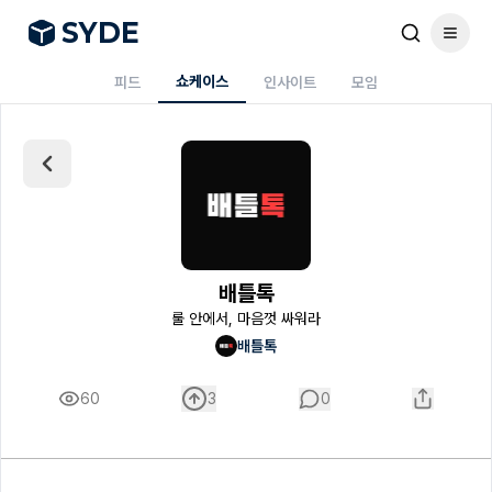
S
Y
DE
쇼케이스
피드
인사이트
모임
배틀톡
룰 안에서, 마음껏 싸워라
배틀톡
60
3
0