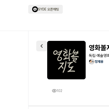
SYDE 오픈채팅
영화볼지
독립·예술영
정재용
102