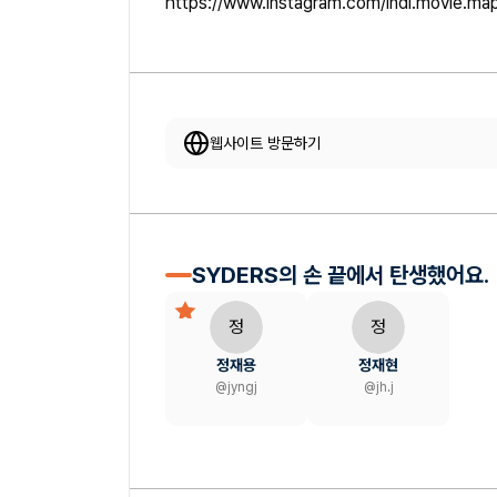
https://www.instagram.com/indi.movie.ma
웹사이트 방문하기
SYDERS의 손 끝에서 탄생했어요.
정
정
정재용
정재현
@
jyngj
@
jh.j