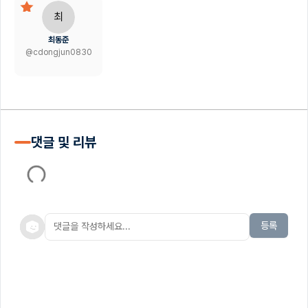
최
최동준
@
cdongjun0830
댓글 및 리뷰
등록