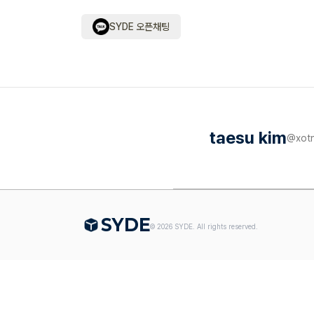
SYDE 오픈채팅
taesu kim
@
xot
S
Y
DE
©
2026
SYDE. All rights reserved.