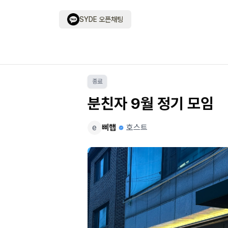
SYDE 오픈채팅
종료
분친자 9월 정기 모임
e
삐햅
호스트