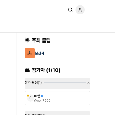
🌟
주최 클럽
분친자
👥
참가자 (
1
/10
)
참가 확정
(
1
)
삐햅
E
@
eon7500