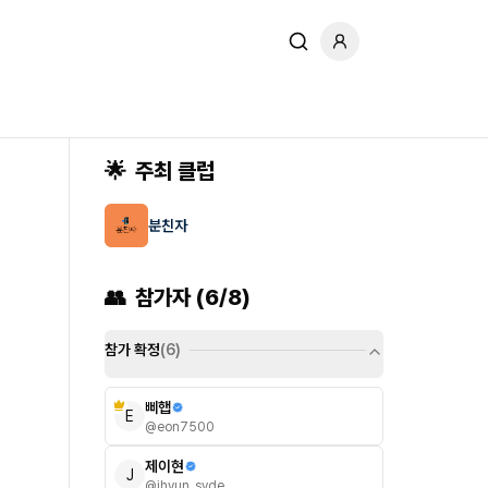
🌟
주최 클럽
분친자
👥
참가자 (
6
/8
)
참가 확정
(
6
)
삐햅
E
@
eon7500
제이현
J
@
jhyun_syde