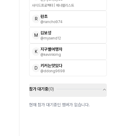
사이드프로젝터 | 제너럴리스트
란초
R
@
rancho974
김보성
M
@
mysend12
지구별여행자
K
@
kevinkimg
키커는맛있다
D
@
ddong9698
참가 대기중
(
0
)
현재 참가 대기중인 멤버가 없습니다.