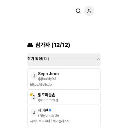
👥
참가자 (
12
/12
)
참가 확정
(
12
)
Sejin Jeon
J
@
jinaidy93
https://fello.io
닭도리돌솥
D
@
daramm.g
제이현
J
@
jhyun_syde
사이드프로젝터 | 제너럴리스트