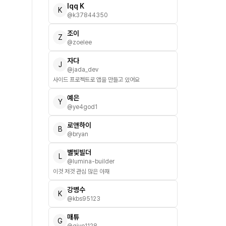
Iqq K
K
@
k37844350
조이
Z
@
zoelee
자다
J
@
jada_dev
사이드 프로젝트로 앱을 만들고 있어요
예은
Y
@
ye4god1
로앤하이
B
@
bryan
별빛빌더
L
@
lumina-builder
이것 저것 관심 많은 아재
강병수
K
@
kbs95123
매튜
G