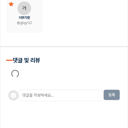
거
거부기린
@
gbgr32
댓글 및 리뷰
등록