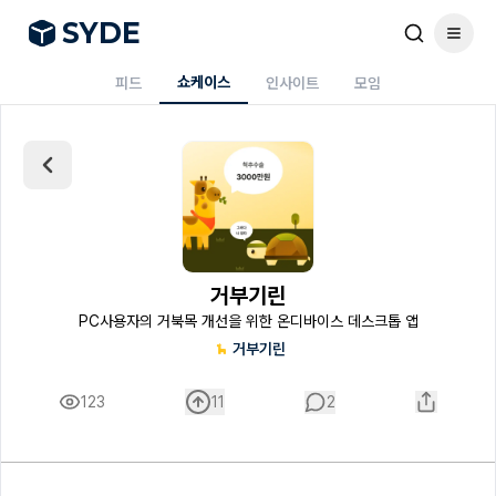
S
Y
DE
쇼케이스
피드
인사이트
모임
거부기린
PC사용자의 거북목 개선을 위한 온디바이스 데스크톱 앱
거부기린
123
11
2