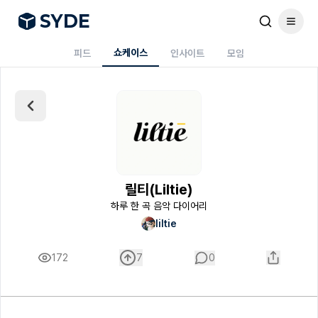
S
Y
DE
쇼케이스
피드
인사이트
모임
릴티(Liltie)
하루 한 곡 음악 다이어리
liltie
172
7
0