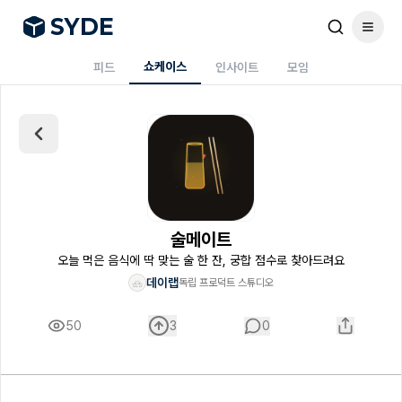
S
Y
DE
쇼케이스
피드
인사이트
모임
술메이트
오늘 먹은 음식에 딱 맞는 술 한 잔, 궁합 점수로 찾아드려요
데이랩
독립 프로덕트 스튜디오
50
3
0