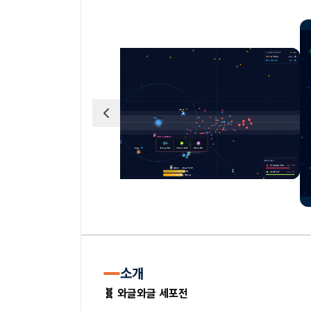
소개
🧬 와글와글 세포전