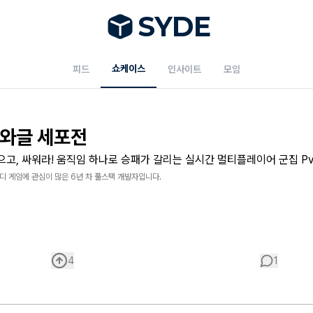
S
Y
DE
쇼케이스
피드
인사이트
모임
글와글 세포전
으고, 싸워라! 움직임 하나로 승패가 갈리는 실시간 멀티플레이어 군집 Pv
디 게임에 관심이 많은 6년 차 풀스택 개발자입니다.
4
1