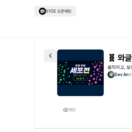
SYDE 오픈채팅
🧬 와
움직이고, 모
Dev An
인
163