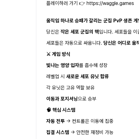
플레이하러 가기 👉
https://waggle.games
움직임 하나로 승패가 갈리는 군집 PvP 생존 게
당신은
작은 세포 군집의 핵
입니다. 세포들을 이
세포들은 자동으로 싸웁니다.
당신은 어디로 움
⚔️ 게임 방식
빛나는 영양 입자
를 흡수해 성장
레벨업 시
새로운 세포 유닛 합류
각 유닛은 고유 역할 보유
이동과 포지셔닝
으로 승부
🧠 핵심 시스템
자동 전투
→ 컨트롤은 이동에 집중
집결 시스템
→ 안전한 재정비 가능