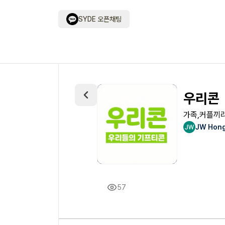
SYDE 오픈채팅
우리콘
가족,커플끼리
JW Hon
57