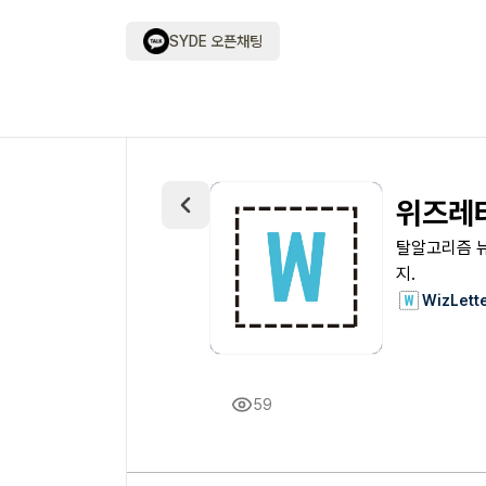
SYDE 오픈채팅
위즈레
탈알고리즘 뉴스
지.
WizLett
59