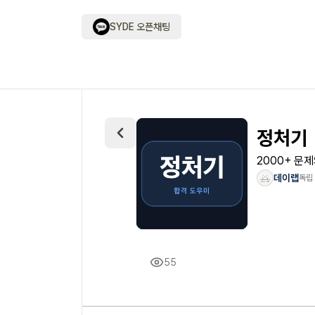
SYDE 오픈채팅
정처기
2000+ 문
데이랩
독립
55