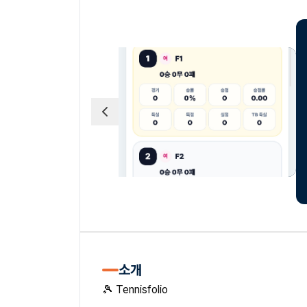
소개
🎾 Tennisfolio