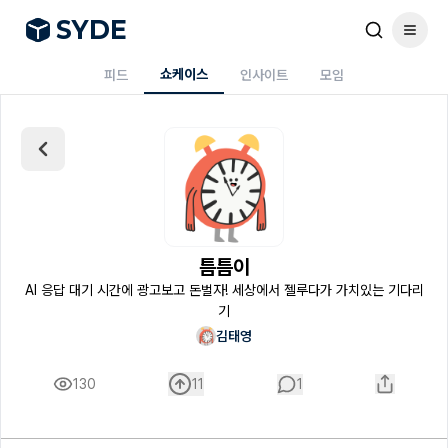
S
Y
DE
쇼케이스
피드
인사이트
모임
틈틈이
AI 응답 대기 시간에 광고보고 돈벌자! 세상에서 젤루다가 가치있는 기다리
기
김태영
130
11
1