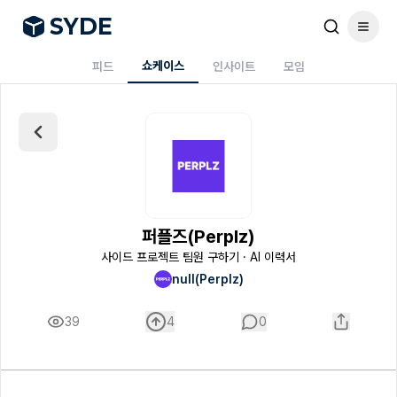
S
Y
DE
쇼케이스
피드
인사이트
모임
퍼플즈(Perplz)
사이드 프로젝트 팀원 구하기 · AI 이력서
null(Perplz)
39
4
0