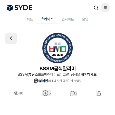
S
Y
DE
쇼케이스
피드
인사이트
모임
BSSM급식알리미
BSSM(부산소프트웨어마이스터고)의 급식을 확인하세요!
임제민
AI개발 지망 고등학생 개발자
48
5
2