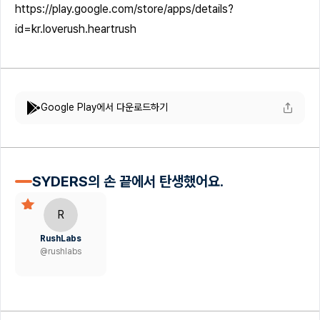
https://play.google.com/store/apps/details?
id=kr.loverush.heartrush
Google Play에서 다운로드하기
SYDERS의 손 끝에서 탄생했어요.
R
RushLabs
@
rushlabs