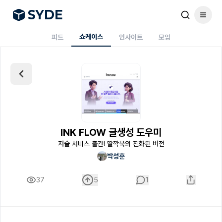
S
Y
DE
쇼케이스
피드
인사이트
모임
INK FLOW 글생성 도우미
저술 서비스 출간! 딸깍북의 진화된 버전
박성훈
37
5
1