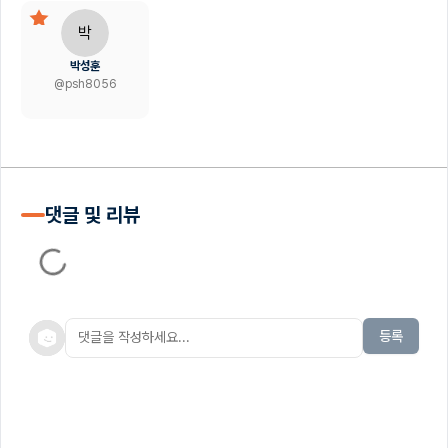
박
박성훈
@
psh8056
댓글 및 리뷰
등록