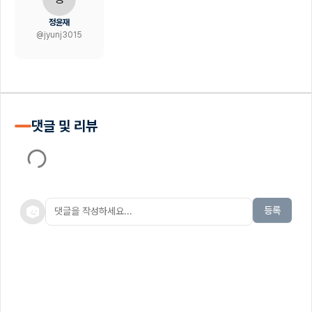
정윤재
@
jyunj3015
댓글 및 리뷰
등록