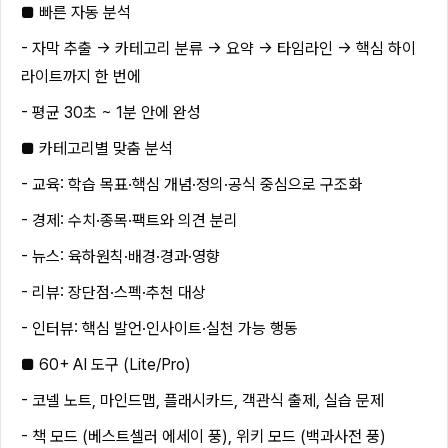
■ 빠른 자동 분석
- 자막 추출 → 카테고리 분류 → 요약 → 타임라인 → 핵심 하이
라이트까지 한 번에
- 평균 30초 ~ 1분 안에 완성
■ 카테고리별 맞춤 분석
- 교육: 학습 목표·핵심 개념·정의·공식 중심으로 구조화
- 경제: 수치·종목·팩트와 의견 분리
- 뉴스: 육하원칙·배경·경과·영향
- 리뷰: 장단점·스펙·추천 대상
- 인터뷰: 핵심 발언·인사이트·실천 가능 행동
■ 60+ AI 도구 (Lite/Pro)
- 코넬 노트, 마인드맵, 플래시카드, 객관식 출제, 실습 문제
- 책 모드 (베스트셀러 에세이 풍), 위키 모드 (백과사전 풍)