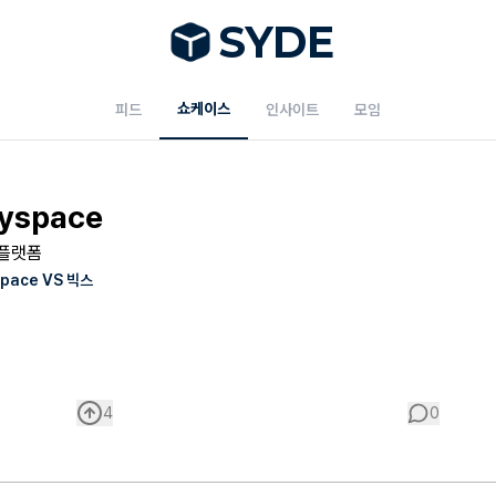
S
Y
DE
쇼케이스
피드
인사이트
모임
ryspace
 경쟁 플랫폼
Space VS 빅스
4
0