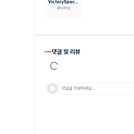
VictorySpace VS 빅스
@
udtxg
댓글 및 리뷰