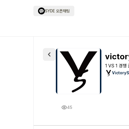
SYDE 오픈채팅
victo
1 VS 1
Victory
45